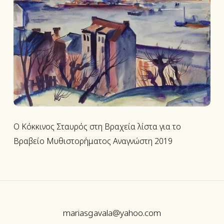
Σταυρός
στη
Βραχεία
λίστα
για
το
Βραβείο
Μυθιστορήματος
O Κόκκινος Σταυρός στη Βραχεία λίστα για το
Αναγνώστη
Βραβείο Μυθιστορήματος Αναγνώστη 2019
2019
mariasgavala@yahoo.com