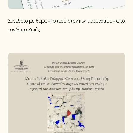
τον
Άρτο
Ζωής
Συνέδριο με θέμα «Το ιερό στον κινηματογράφο» από
τον Άρτο Ζωής
Διάλεξη:
Ευγονική
και
«ευθανασία»
στην
ναζιστική
Γερμανία
με
αφορμή