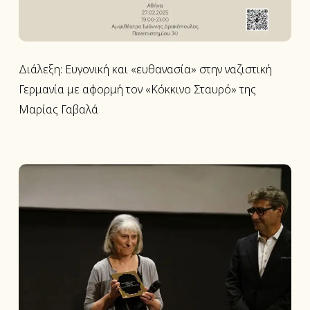
τον
«Κόκκινο
Σταυρό»
της
Διάλεξη: Ευγονική και «ευθανασία» στην ναζιστική
Μαρίας
Γερμανία με αφορμή τον «Κόκκινο Σταυρό» της
Γαβαλά
Μαρίας Γαβαλά
Τιμητικός
Χρυσός
Αλέξανδρος
στη
Μαρία
Γαβαλά
από