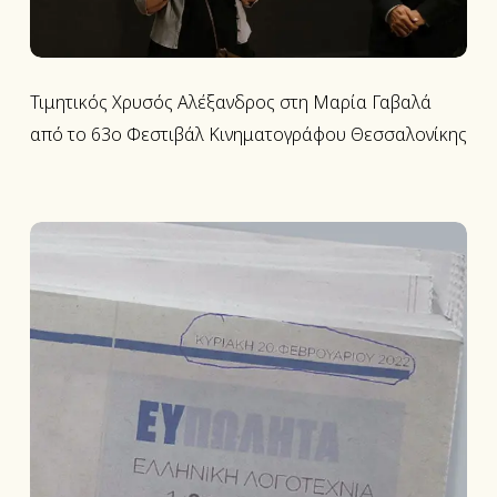
το
63ο
Φεστιβάλ
Κινηματογράφου
Τιμητικός Χρυσός Αλέξανδρος στη Μαρία Γαβαλά
Θεσσαλονίκης
από το 63ο Φεστιβάλ Κινηματογράφου Θεσσαλονίκης
Πρώτη
εβδομάδα
κυκλοφορίας
του
μυθιστορήματος
«Ο
μικρός
Γκοντάρ»