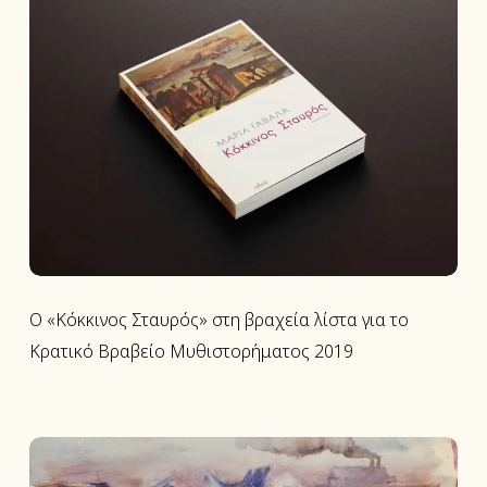
«Κόκκινος
Σταυρός»
στη
βραχεία
λίστα
για
το
Κρατικό
Βραβείο
Μυθιστορήματος
2019
Ο «Κόκκινος Σταυρός» στη βραχεία λίστα για το
Κρατικό Βραβείο Μυθιστορήματος 2019
O
Κόκκινος