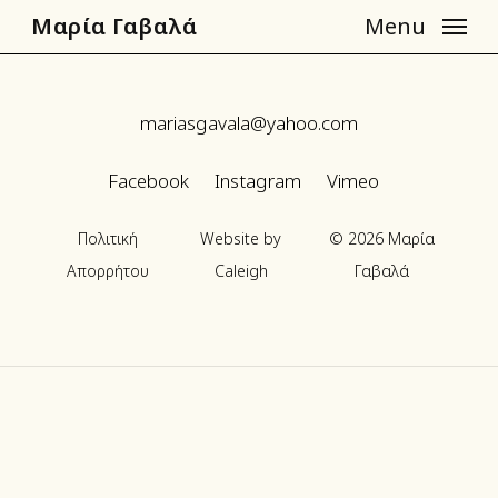
Skip
Μαρία Γαβαλά
Menu
to
main
content
mariasgavala@yahoo.com
Facebook
Instagram
Vimeo
Πολιτική
Website by
©
2026
Μαρία
Απορρήτου
Caleigh
Γαβαλά