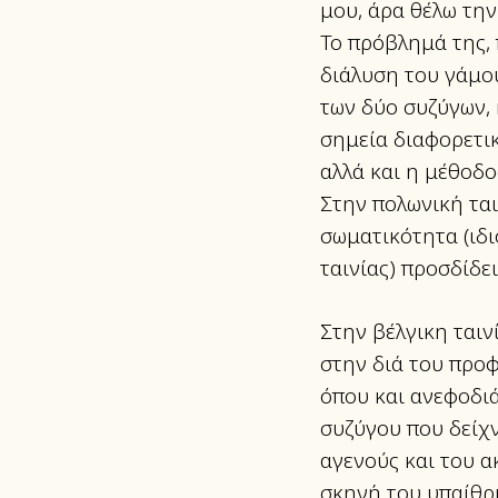
μου, άρα θέλω την
Το πρόβλημά της, 
διάλυση του γάμου
των δύο συζύγων, 
σημεία διαφορετικ
αλλά και η μέθοδο
Στην πολωνική ται
σωματικότητα (ιδι
ταινίας) προσδίδε
Στην βέλγικη ταιν
στην διά του προ
όπου και ανεφοδιά
συζύγου που δείχν
αγενούς και του α
σκηνή του υπαίθρι