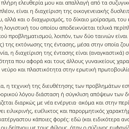
 πλήρη ελευθερία μου και απαλλαγή από τα συζυγι
πλέον, είναι η διαχείριση της οικογενειακής δυσλει
, αλλά και ο διαχωρισμός, το δίκαιο μοίρασμα, του
η λογιστική του οποίου αποδεικνύεται τελικά περίπ
ού προβληματισμού, λοιπόν, των δύο ταινιών είναι 
ς) της εκτόνωσης της έντασης, μέσα στην οποία ζου
νία, η διαχείριση της έντασης είναι (αναγκαστικά) 
ότητα που αφορά και τους άλλους γυναικείους χαρ
ι νεύρο και πλαστικότητα στην ερωτική πρωτοβουλία
ία, η τεχνική της διευθέτησης των προβλημάτων εσ
φορικού λόγου διάσταση ή σύγκλιση απόψεων των δύ
ζεται διαρκώς με νέα ενέργεια· ακόμα και στην πε
ει ειλικρινής, ευέλικτος και παρορμητικός χαρακτή
κατέργαστου κάποιες φορές: εδώ (και ειδικότερα α
ου δείπνου με τους φίλους, όταν ο σύζυγος εμφανίζ