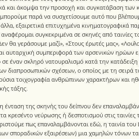
κά και άκομψα την προσοχή και συγκατάβαση των 
ν μπορούμε παρά να συσχετίσουμε αυτό που βλέπουμ
 άλλα, εξαιρετικά επιτυχημένα κινηματογραφικά π
 αναφέρομαι συγκεκριμένα σε σκηνές από ταινίες τ
Δεν θα γεράσουμε μαζί», «Στους έρωτές μας», «Λουλ
και αυταρχική συμπεριφορά των αρσενικών ηρώων ε
ο σε έναν σκληρό νατουραλισμό κατά την κατάδειξη
ων διαπροσωπικών σχέσεων, ο οποίος με τη σειρά τ
λούσια τοιχογραφία ανθρώπινων χαρακτήρων και ηθ
κής τάξης.
 ένταση της σκηνής του δείπνου δεν επαναλαμβάνε
τα κρεσέντο νεύρωσης ή δεσποτισμού στις ταινίες 
ριστούμε πως επαναλαμβάνονται εδώ, η ταινία του 
οιων σποραδικών εξαιρέσεων) μια χαμηλών τόνων τα