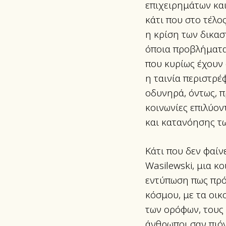
επιχειρημάτων και
κάτι που στο τέλο
η κρίση των δικασ
όποια προβλήματα
που κυρίως έχουν
η ταινία περιστρέ
οδυνηρά, όντως, π
κοινωνίες επιλύον
και κατανόησης τ
Κάτι που δεν φαίν
Wasilewski, μια κ
εντύπωση πως πρό
κόσμου, με τα οικ
των ορόφων, τους 
άνθρωποι σαν πιό