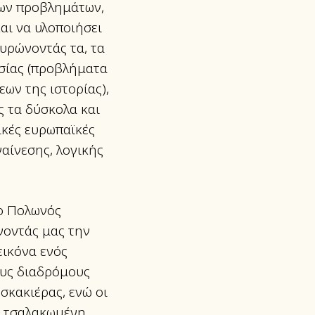
των προβλημάτων,
αι να υλοποιήσει
κυρώνοντάς τα, τα
σίας (προβλήματα
ων της ιστορίας),
ς τα δύσκολα και
ικές ευρωπαϊκές
ναίνεσης, λογικής
 ο Πολωνός
ίνοντάς μας την
εικόνα ενός
ους διαδρόμους
σκακιέρας, ενώ οι
ι τσαλακωμένη,