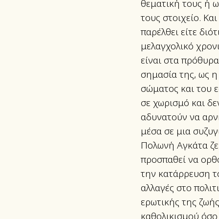
θεματική τους ή ω
τους στοιχείο. Και
παρέλθει είτε διό
μελαγχολικό χρονι
είναι στα πρόθυρα
σημασία της, ως η 
σώματος και του ε
σε χωρισμό και δε
αδυνατούν να αρνη
μέσα σε μια συζυγ
Πολωνή Αγκάτα ζει
προσπαθεί να ορθο
την κατάρρευση τ
αλλαγές στο πολιτ
ερωτικής της ζωή
καθολικισμού όσο