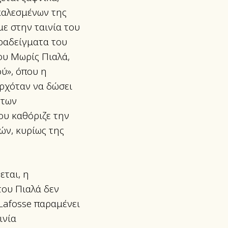
καλεσμένων της
ε στην ταινία του
αραδείγματα του
ου Μωρίς Πιαλά,
ού», όπου η
ρχόταν να δώσει
 των
ου καθόριζε την
ών, κυρίως της
ται, η
του Πιαλά δεν
Lafosse παραμένει
ινία