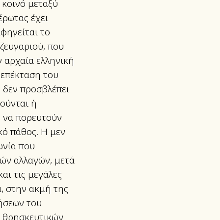
 κοινό μεταξύ
 έρωτας έχει
αφηγείται το
ζευγαριού, που
ν αρχαία ελληνική
’ επέκταση του
ς δεν προσβλέπει
νούνται ή
) να πορευτούν
κό πάθος. Η μεν
ωνία που
κών αλλαγών, μετά
αι τις μεγάλες
α, στην ακμή της
ήσεων του
, θρησκευτικών