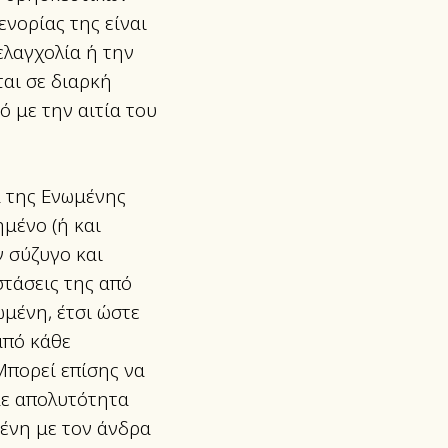
ενορίας της είναι
ελαγχολία ή την
ται σε διαρκή
ό με την αιτία του
ιά της Ενωμένης
μένο (ή και
 σύζυγο και
στάσεις της από
ωμένη, έτσι ώστε
από κάθε
Μπορεί επίσης να
 με απολυτότητα
μένη με τον άνδρα