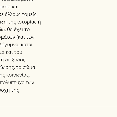
ικού και
σε άλλους τομείς
ξη της ιστορίας ή
ώ, θα έχει το
μάτων (και των
ολόγυμνα, κάτω
μα και του
κή διέξοδος
σίωσης, το σώμα
ης κοινωνίας,
 πολύπτυχο των
ροχή της