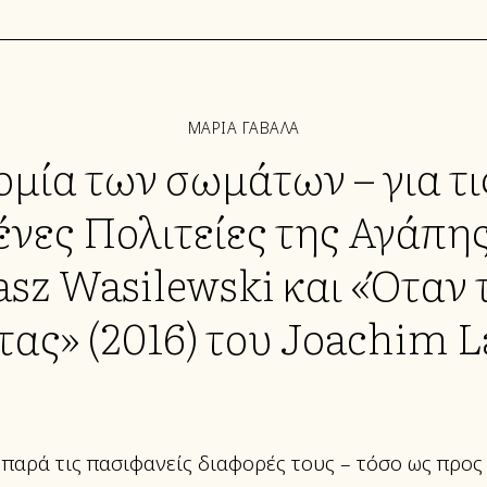
ΜΑΡΙΑ ΓΑΒΑΛΑ
ομία των σωμάτων – για τις
ες Πολιτείες της Αγάπης
sz Wasilewski και «Όταν 
τας» (2016) του Joachim L
ς, παρά τις πασιφανείς διαφορές τους – τόσο ως προς