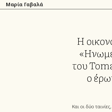
Skip
Μαρία Γαβαλά
to
main
content
Η οικον
«Ηνωμέν
του Toma
ο έρω
Και οι δύο ταινίε