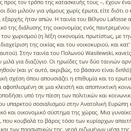
ς προς τον τρόπο της κατασκευής τους –, έχουν ένα
 οι δύο μιλούν για γάμους χωρίς έρωτα, είτε διότι ο
τι εξαρχής ήταν απών. Η ταινία του Βέλγου Lafosse 
κό της διάλυσης της οικονομίας ενός παντρεμένου 
 του χωρισμού (η λέξη οικονομία, πρωτίστως, με τη
διαχείριση της οικίας και του νοικοκυριού, και κατ
αυτού). Στην ταινία του Πολωνού Wasilewski, κανεί
ν μιλά για διαζύγιο. Οι ηρωίδες των δύο ταινιών αρ
θούν (και γι’ αυτό, ακριβώς, το βάσανο είναι διπλό
ική σχέση όπου απουσιάζει η επιθυμία και το ερωτι
 αφοπλισμένη σε μια κλειστή και αποπνικτική κοιν
ποδήσει υπό την πίεση των πολιτικών και κοινωνι
ου υπαρκτού σοσιαλισμού στην Ανατολική Ευρώπη κ
ικό και οικονομικό σύστημα της χώρας. Μια γυναίκ
ς, που κουβαλά το βάρος τόσο των κυρίαρχων απαιτ
 και των προσωπικών της, γερά ριζωμένων μέσα της