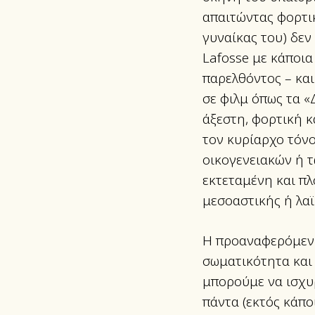
απαιτώντας φορτι
γυναίκας του) δε
Lafosse με κάποια
παρελθόντος – και
σε φιλμ όπως τα «
άξεστη, φορτική 
τον κυρίαρχο τόν
οικογενειακών ή τ
εκτεταμένη και π
μεσοαστικής ή λαϊ
Η προαναφερόμενη
σωματικότητα και 
μπορούμε να ισχυ
πάντα (εκτός κάπ