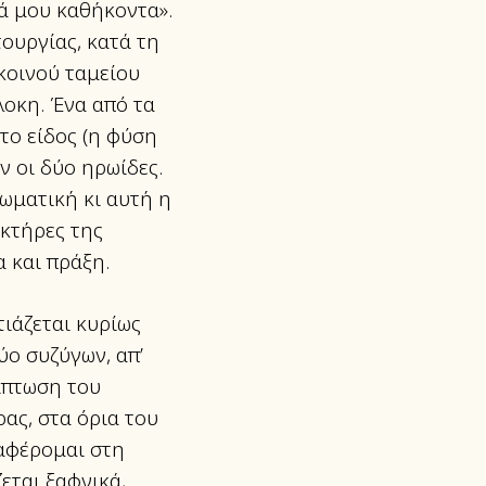
κά μου καθήκοντα».
τουργίας, κατά τη
 κοινού ταμείου
λοκη. Ένα από τα
το είδος (η φύση
ν οι δύο ηρωίδες.
σωματική κι αυτή η
ακτήρες της
 και πράξη.
τιάζεται κυρίως
ο συζύγων, απ’
ρίπτωση του
ρας, στα όρια του
ναφέρομαι στη
εται ξαφνικά,