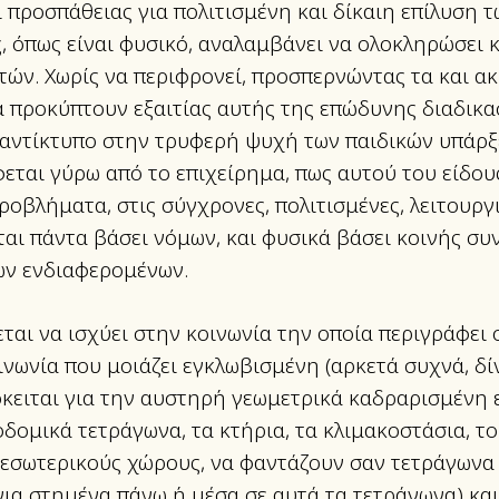
 προσπάθειας για πολιτισμένη και δίκαιη επίλυση 
ς, όπως είναι φυσικό, αναλαμβάνει να ολοκληρώσει κ
τών. Χωρίς να περιφρονεί, προσπερνώντας τα και α
 προκύπτουν εξαιτίας αυτής της επώδυνης διαδικα
 αντίκτυπο στην τρυφερή ψυχή των παιδικών υπάρξε
φεται γύρω από το επιχείρημα, πως αυτού του είδου
ροβλήματα, στις σύγχρονες, πολιτισμένες, λειτουργ
ται πάντα βάσει νόμων, και φυσικά βάσει κοινής συ
ων ενδιαφερομένων.
εται να ισχύει στην κοινωνία την οποία περιγράφει
οινωνία που μοιάζει εγκλωβισμένη (αρκετά συχνά, δ
κειται για την αυστηρή γεωμετρικά καδραρισμένη 
οδομικά τετράγωνα, τα κτήρια, τα κλιμακοστάσια, τ
εσωτερικούς χώρους, να φαντάζουν σαν τετράγωνα 
νια στημένα πάνω ή μέσα σε αυτά τα τετράγωνα) κα