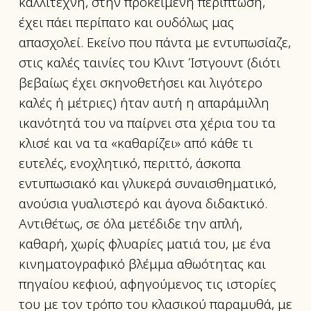
καλλιτέχνη, στην προκειμένη περίπτωση,
έχει πάει περίπατο και ουδόλως μας
απασχολεί. Εκείνο που πάντα με εντυπωσίαζε,
στις καλές ταινίες του Κλιντ Ίστγουντ (διότι
βεβαίως έχει σκηνοθετήσει και λιγότερο
καλές ή μέτριες) ήταν αυτή η απαράμιλλη
ικανότητά του να παίρνει στα χέρια του τα
κλισέ και να τα «καθαρίζει» από κάθε τι
ευτελές, ενοχλητικό, περιττό, άσκοπα
εντυπωσιακό και γλυκερά συναισθηματικό,
ανούσια γυαλιστερό και άγονα διδακτικό.
Αντιθέτως, σε όλα μετέδιδε την απλή,
καθαρή, χωρίς φλυαρίες ματιά του, με ένα
κινηματογραφικό βλέμμα αθωότητας και
πηγαίου κεφιού, αφηγούμενος τις ιστορίες
του με τον τρόπο του κλασικού παραμυθά, με